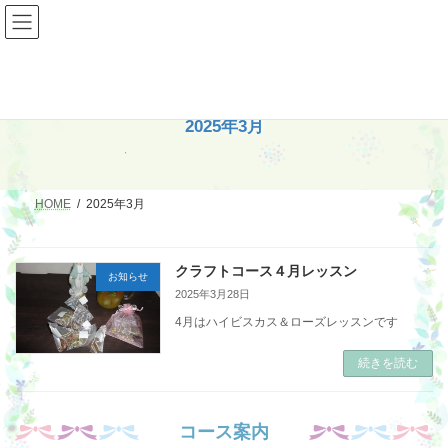
コ
ナ
ン
ビ
テ
ゲ
ン
ー
ツ
シ
へ
ョ
ス
ン
2025年3月
キ
に
ッ
移
プ
動
HOME
2025年3月
クラフトコース４月レッスン
お知らせ
2025年3月28日
4月はハイビスカス＆ローズレッスンです
続きを読む
コース案内